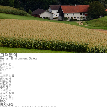
고객문의
Human, Environment, Safety


공지사항
온라인문의
FAQ

고객문의

회사소개
제품소개
영농정보
홍보센터
고객문의
공지사항

공지사항
온라인문의
FAQ
공지사항