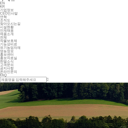
EN
KR
기업정보
CEO인사말
연혁
조직도
찾아오시는길
시설현황
인재채용
제품소개
전체
작물보호제
기능성비료
유기농업자재
영농정보
홍보센터
홍보자료실
한얼소식
고객문의
공지사항
온라인문의
FAQ
