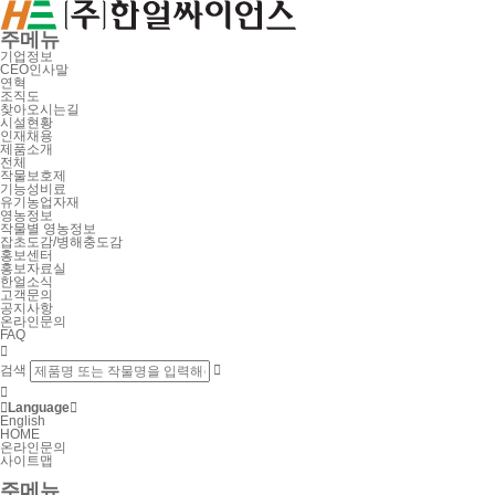
주메뉴
기업정보
CEO인사말
연혁
조직도
찾아오시는길
시설현황
인재채용
제품소개
전체
작물보호제
기능성비료
유기농업자재
영농정보
작물별 영농정보
잡초도감/병해충도감
홍보센터
홍보자료실
한얼소식
고객문의
공지사항
온라인문의
FAQ

검색



Language

English
HOME
온라인문의
사이트맵
주메뉴