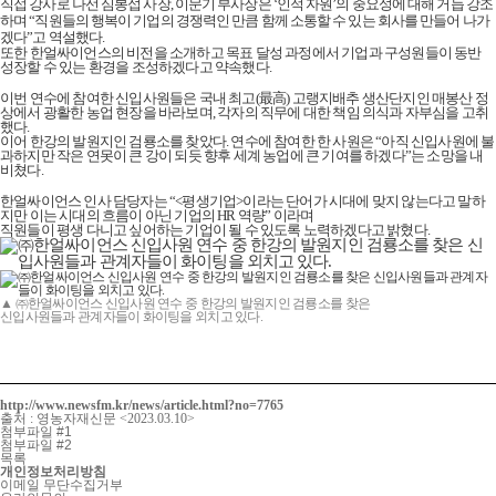
직접 강사로 나선 심봉섭 사장, 이문기 부사장은 ‘인적 자원’의 중요성에 대해 거듭 강조
하며 “직원들의 행복이 기업의 경쟁력인 만큼 함께 소통할 수 있는 회사를 만들어 나가
겠다”고 역설했다.
또한 한얼싸이언스의 비전을 소개하고 목표 달성 과정에서 기업과 구성원들이 동반
성장할 수 있는 환경을 조성하겠다고 약속했다.
이번 연수에 참여한 신입사원들은 국내 최고(最高) 고랭지배추 생산단지인 매봉산 정
상에서 광활한 농업 현장을 바라보며, 각자의 직무에 대한 책임 의식과 자부심을 고취
했다.
이어 한강의 발원지인 검룡소를 찾았다.
연수에 참여한 한 사원은 “아직 신입사원에 불
과하지만 작은 연못이 큰 강이 되듯 향후 세계 농업에 큰 기여를 하겠다”는 소망을 내
비쳤다.
한얼싸이언스 인사 담당자는 “<평생기업>이라는 단어가 시대에 맞지 않는다고 말하
지만 이는 시대의 흐름이 아닌 기업의 HR 역량” 이라며
직원들이 평생 다니고 싶어하는 기업이 될 수 있도록 노력하겠다고 밝혔다.
▲ ㈜한얼싸이언스 신입사원 연수 중 한강의 발원지인 검룡소를 찾은
신입사원들과 관계자들이 화이팅을 외치고 있다.
http://www.newsfm.kr/news/article.html?no=7765
출처 : 영농자재신문 <2023.03.10>
첨부파일 #1
첨부파일 #2
목록
개인정보처리방침
이메일 무단수집거부