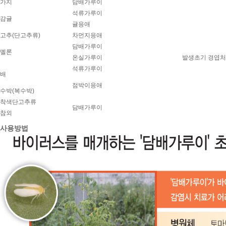
가지
담배가루이
석류가루이
감귤
귤응애
고추(단고추류)
차먼지응애
담배가루이
멜론
온실가루이
발생초기 경엽
석류가루이
배
점박이응애
수박(복수박)
착색단고추류
담배가루이
참외
사용방법