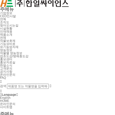
주메뉴
기업정보
CEO인사말
연혁
조직도
찾아오시는길
시설현황
인재채용
제품소개
전체
작물보호제
기능성비료
유기농업자재
영농정보
작물별 영농정보
잡초도감/병해충도감
홍보센터
홍보자료실
한얼소식
고객문의
공지사항
온라인문의
FAQ

검색



Language

English
HOME
온라인문의
사이트맵
주메뉴