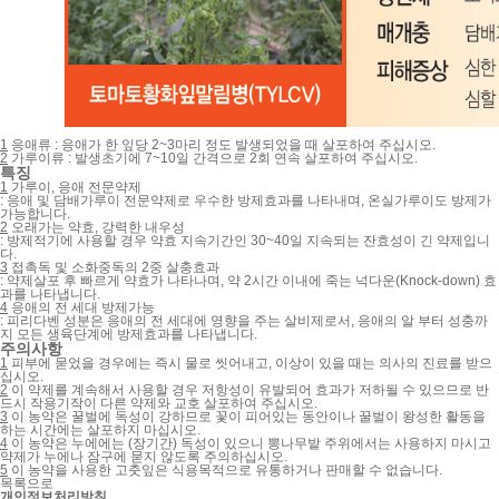
1
응애류 : 응애가 한 잎당 2~3마리 정도 발생되었을 때 살포하여 주십시오.
2
가루이류 : 발생초기에 7~10일 간격으로 2회 연속 살포하여 주십시오.
특징
1
가루이, 응애 전문약제
:
응애 및 담배가루이 전문약제로 우수한 방제효과를 나타내며, 온실가루이도 방제가
가능합니다.
2
오래가는 약효, 강력한 내우성
:
방제적기에 사용할 경우 약효 지속기간인 30~40일 지속되는 잔효성이 긴 약제입니
다.
3
접촉독 및 소화중독의 2중 살충효과
:
약제살포 후 빠르게 약효가 나타나며, 약 2시간 이내에 죽는 넉다운(Knock-down) 효
과를 나타냅니다.
4
응애의 전 세대 방제가능
:
피리다벤 성분은 응애의 전 세대에 영향을 주는 살비제로서, 응애의 알 부터 성충까
지 모든 생육단계에 방제효과를 나타냅니다.
주의사항
1
피부에 묻었을 경우에는 즉시 물로 씻어내고, 이상이 있을 때는 의사의 진료를 받으
십시오.
2
이 약제를 계속해서 사용할 경우 저항성이 유발되어 효과가 저하될 수 있으므로 반
드시 작용기작이 다른 약제와 교호 살포하여 주십시오.
3
이 농약은 꿀벌에 독성이 강하므로 꽃이 피어있는 동안이나 꿀벌이 왕성한 활동을
하는 시간에는 살포하지 마십시오.
4
이 농약은 누에에는 (장기간) 독성이 있으니 뽕나무밭 주위에서는 사용하지 마시고
약제가 누에나 잠구에 묻지 않도록 주의하십시오.
5
이 농약을 사용한 고춧잎은 식용목적으로 유통하거나 판매할 수 없습니다.
목록으로
개인정보처리방침