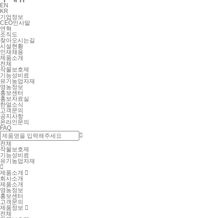
EN
KR
기업정보
CEO인사말
연혁
조직도
찾아오시는길
시설현황
인재채용
제품소개
전체
작물보호제
기능성비료
유기농업자재
영농정보
홍보센터
홍보자료실
한얼소식
고객문의
공지사항
온라인문의
FAQ

전체
작물보호제
기능성비료
유기농업자재

제품소개

회사소개
제품소개
영농정보
홍보센터
고객문의
제품정보

전체