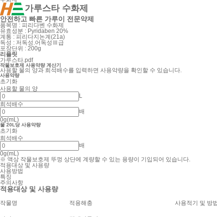
가루스타 수화제
안전하고 빠른 가루이 전문약제
품목명 : 피리다벤 수화제
유효성분 : Pyridaben 20%
계통 : 피리다지논계(21a)
독성 : 저독성.어독성Ⅲ급
포장단위 : 200g
리플릿
가루스타.pdf
작물보호제 사용약량 계산기
사용할 물의 양과 희석배수를 입력하면 사용약량을 확인할 수 있습니다.
사용약량
초기화
사용할 물의 양
L
희석배수
배
0
g(mL)
물 20L당 사용약량
초기화
희석배수
배
0
g(mL)
※ 액상 작물보호제 뚜껑 상단에 계량할 수 있는 용량이 기입되어 있습니다.
적용대상 및 사용량
사용방법
특징
주의사항
적용대상 및 사용량
작물명
적용해충
사용적기 및 방