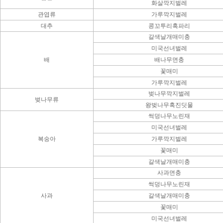
화살깍지벌레
관엽류
가루깍지벌레
대추
콩꼬투리혹파리
갈색날개매미충
미국선녀벌레
배
배나무면충
꽃매미
가루깍지벌레
벚나무깍지벌레
벚나무류
왕벚나무혹진딧물
썩덩나무노린재
미국선녀벌레
복숭아
가루깍지벌레
꽃매미
갈색날개매미충
사과면충
썩덩나무노린재
사과
갈색날개매미충
꽃매미
미국선녀벌레