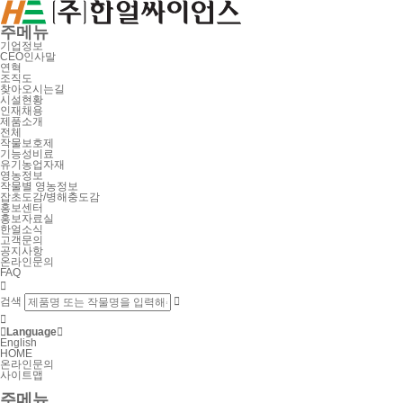
주메뉴
기업정보
CEO인사말
연혁
조직도
찾아오시는길
시설현황
인재채용
제품소개
전체
작물보호제
기능성비료
유기농업자재
영농정보
작물별 영농정보
잡초도감/병해충도감
홍보센터
홍보자료실
한얼소식
고객문의
공지사항
온라인문의
FAQ

검색



Language

English
HOME
온라인문의
사이트맵
주메뉴