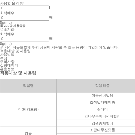
사용할 물의 양
L
희석배수
배
0
g(mL)
물 20L당 사용약량
초기화
희석배수
배
0
g(mL)
※ 액상 작물보호제 뚜껑 상단에 계량할 수 있는 용량이 기입되어 있습니다.
적용대상 및 사용량
사용방법
특징
주의사항
실험데이터
혼용정보
적용대상 및 사용량
작물명
적용해충
미국선녀벌레
갈색날개매미충
감(단감포함)
꽃매미
감나무주머니깍지벌레
감관총채벌레
조팝나무진딧물
감귤