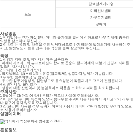
갈색날개매미충
미국선녀벌레
포도
가루깍지벌레
꽃매미
사용방법
1
깍지벌레는 잎과 과실 뿐만 아니라 줄기에도 발생이 심하므로 나무 전체에 충분한
약량을 살포하여 주십시오.
2
이 약제는 유충 및 약충을 주요 방제대상으로 하기 때문에 발생초기에 사용하여 주
시고, 발생밀도가 높을 경우에는 약량을 높여 살포하여 주십시오.
특징
1
신경계 저해 및 탈피억제의 이중 살충효과
:
아세타미프리드와 뷰프로페진의 합제로 곤충의 탈피억제와 더불어 신경계 저해를
일으켜 치사시킵니다.
2
깍지벌레 전 생육기 방제
:
깍지벌레의 알(부화억제), 유충(탈피억제), 성충까지 방제가 가능합니다.
3
우수한 침투이행성 및 침달성
:
우수한 침투이행성 및 침달성으로 유효성분이 작물체내로 고르게 전달됩니다.
4
산란억제 및 불임효과
:
성충에 대한 산란억제 및 불임효과로 작물을 보호하고 피해를 최소화합니다.
주의사항
1
8월에는 감(단감)에 약해 우려가 있으니 사용에 주의하십시오.
2
이 농약은 누에에 독성이 있으니 뽕나무밭 주위에서는 사용하지 마시고 약제가 누에
나 잠구에 묻지 않도록 주의하십시오.
3
감(단감)에 사용할 경우 유과기 이후에 사용시 과피에 약해가 발생할 우려가 있으므
로 사용에 주의하십시오.
실험데이터
혼용정보