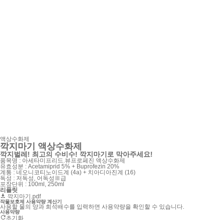
액상수화제
깍지마기 액상수화제
깍지벌레! 최고의 수비수! 깍지마기로 막아주세요!
품목명 : 아세타미프리드.뷰프로페진 액상수화제
유효성분 : Acetamiprid 5% + Buprofezin 20%
계통 : 네오니코티노이드계 (4a) + 치아디아진계 (16)
독성 : 저독성, 어독성Ⅲ급
포장단위 : 100ml, 250ml
리플릿
깍지마기.pdf
작물보호제 사용약량 계산기
사용할 물의 양과 희석배수를 입력하면 사용약량을 확인할 수 있습니다.
사용약량
초기화