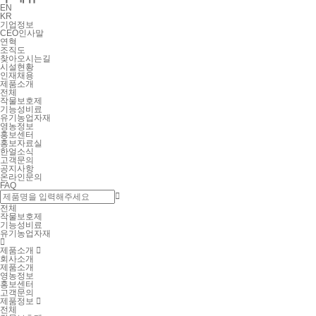
EN
KR
기업정보
CEO인사말
연혁
조직도
찾아오시는길
시설현황
인재채용
제품소개
전체
작물보호제
기능성비료
유기농업자재
영농정보
홍보센터
홍보자료실
한얼소식
고객문의
공지사항
온라인문의
FAQ

전체
작물보호제
기능성비료
유기농업자재

제품소개

회사소개
제품소개
영농정보
홍보센터
고객문의
제품정보

전체