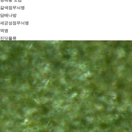
병해충 도감
갈색점무늬병
담배나방
세균성점무늬병
역병
진딧물류