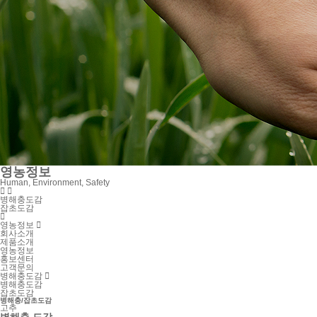
영농정보
Human, Environment, Safety


병해충도감
잡초도감

영농정보

회사소개
제품소개
영농정보
홍보센터
고객문의
병해충도감

병해충도감
잡초도감
병해충/잡초도감
고추