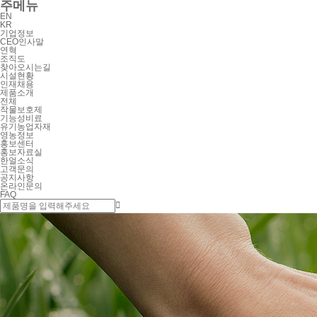
주메뉴
EN
KR
기업정보
CEO인사말
연혁
조직도
찾아오시는길
시설현황
인재채용
제품소개
전체
작물보호제
기능성비료
유기농업자재
영농정보
홍보센터
홍보자료실
한얼소식
고객문의
공지사항
온라인문의
FAQ
