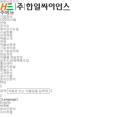
본문바로가기
주메뉴
기업정보
CEO인사말
연혁
조직도
찾아오시는길
시설현황
인재채용
제품소개
전체
작물보호제
기능성비료
유기농업자재
영농정보
작물별 영농정보
잡초도감/병해충도감
홍보센터
홍보자료실
한얼소식
고객문의
공지사항
온라인문의
FAQ

검색



Language

English
HOME
온라인문의
사이트맵